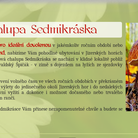
pro ideální dovolenou
v jakémkoliv ročním období nebo
nd
, nabízíme Vám pohodlné ubytování v Jizerských horách
ová chalupa Sedmikráska se nachází v klidné lokalitě poblíž
valdský Špičák - v zimě s dojezdem na lyžích ze sjezdovky
rávení volného času ve všech ročních obdobích v překrásném
r, výlety do jedinečného okolí Jizerských hor i do nedalekých
vní vyžití a dokonce i možnost dočasného nebo trvalého
m ranči.
Sedmikrásce Vám přinese nezapomenutelné chvíle a budete se