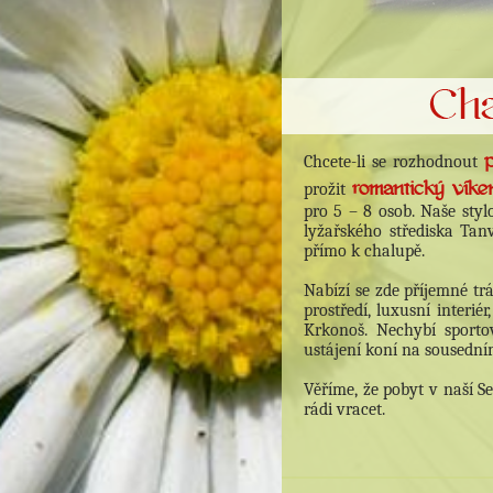
Chcete-li se rozhodnout
romantický víke
prožit
pro 5 – 8 osob. Naše styl
lyžařského střediska Tan
přímo k chalupě.
Nabízí se zde příjemné t
prostředí, luxusní interié
Krkonoš. Nechybí sporto
ustájení koní na sousední
Věříme, že pobyt v naší 
rádi vracet.