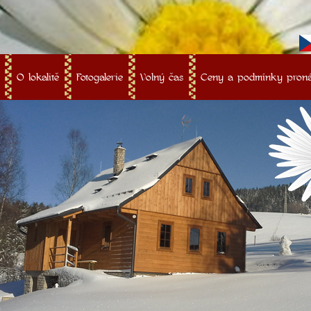
O lokalitě
Fotogalerie
Volný čas
Ceny a podmínky pron