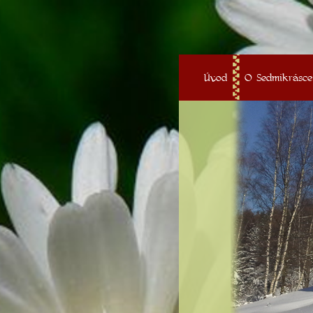
Úvod
O Sedmikrásce